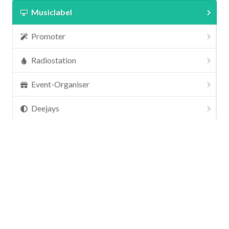
Musiclabel
Promoter
Radiostation
Event-Organiser
Deejays
Musiclabel
Ihre Musiktitel sind bei uns genau richtig. Ob Deejay oder
Radio Promotion, Feedback- und Playlistauswertungen
und Platzierungen im Sozial Network. Fragen Sie uns, wir
helfen gerne.